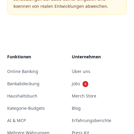
koennen von realen Entwicklungen abweichen.
Footer
Funktionen
Unternehmen
Online Banking
Über uns
Bankabdeckung
Jobs
4
Haushaltsbuch
Merch Store
Kategorie-Budgets
Blog
AI & MCP
Erfahrungsberichte
Mehrere Währungen
Press Kit